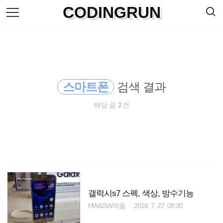
검
CODINGRUN
본
색
문
으
로
바
로
방명록
가
기
스마트폰
검색 결과
해당 글
2
건
갤럭시s7 스펙, 색상, 방수기능
HW&SW제품
2016. 7. 27. 08:30