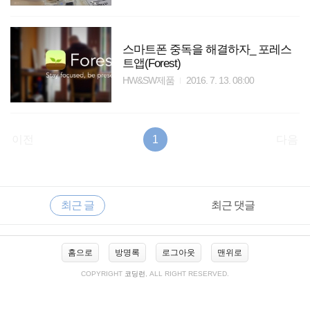
스마트폰 중독을 해결하자_ 포레스
트앱(Forest)
HW&SW제품
2016. 7. 13. 08:00
이전
1
다음
RECENTLY
사
최근 글
최근 댓글
이
드
바
최
홈으로
방명록
로그아웃
맨위로
근
글
COPYRIGHT
코딩런
, ALL RIGHT RESERVED.