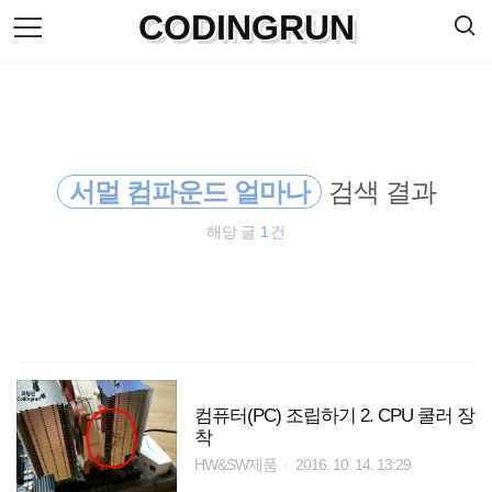
검
CODINGRUN
본
색
문
으
로
바
로
방명록
가
기
서멀 컴파운드 얼마나
검색 결과
해당 글
1
건
컴퓨터(PC) 조립하기 2. CPU 쿨러 장
착
HW&SW제품
2016. 10. 14. 13:29