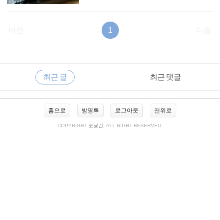
이전
1
다음
RECENTLY
사
최근 글
최근 댓글
이
드
바
최
홈으로
방명록
로그아웃
맨위로
근
글
COPYRIGHT
코딩런
, ALL RIGHT RESERVED.