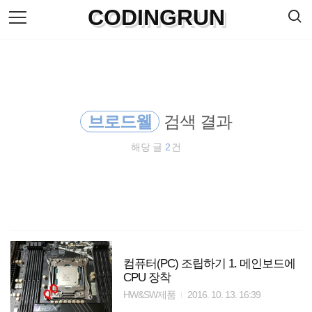
검
CODINGRUN
본
색
문
으
로
바
로
방명록
가
기
브로드웰
검색 결과
해당 글
2
건
컴퓨터(PC) 조립하기 1. 메인보드에
CPU 장착
HW&SW제품
2016. 10. 13. 16:39