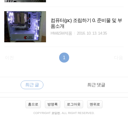
컴퓨터(pc) 조립하기 0. 준비물 및 부
품소개
HW&SW제품
2016. 10. 13. 14:35
이전
1
다음
RECENTLY
사
최근 글
최근 댓글
이
드
바
최
홈으로
방명록
로그아웃
맨위로
근
글
COPYRIGHT
코딩런
, ALL RIGHT RESERVED.