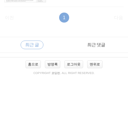
이전
1
다음
RECENTLY
사
최근 글
최근 댓글
이
드
바
최
홈으로
방명록
로그아웃
맨위로
근
글
COPYRIGHT
코딩런
, ALL RIGHT RESERVED.