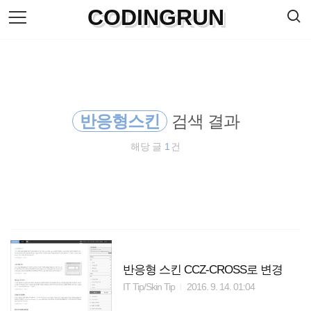
검
CODINGRUN
본
색
문
으
로
바
로
방명록
가
기
반응형스킨
검색 결과
해당 글
1
건
반응형 스킨 CCZ-CROSS로 변경
IT Tip/Skin Tip
2016. 9. 14. 01:04