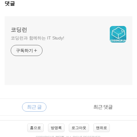
댓글
코딩런
코딩런과 함께하는 IT Study!
구독하기
RECENTLY
사
최근 글
최근 댓글
이
드
바
최
홈으로
방명록
로그아웃
맨위로
근
글