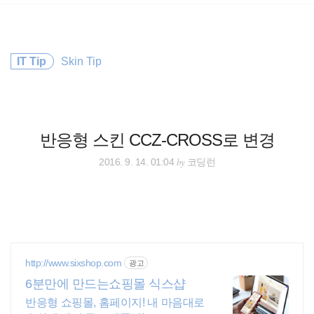
검
본
색
문
으
로
바
IT Tip
Skin Tip
로
방명록
가
기
반응형 스킨 CCZ-CROSS로 변경
by
2016. 9. 14. 01:04
코딩런
http://www.sixshop.com
광고
6분만에 만드는쇼핑몰 식스샵
반응형 쇼핑몰, 홈페이지! 내 마음대로