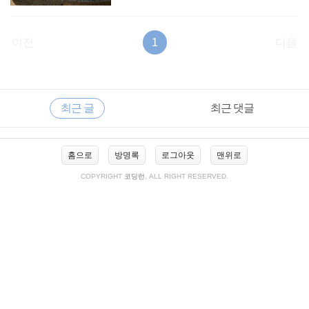
이전
1
다음
RECENTLY
사
최근 글
최근 댓글
이
드
바
최
홈으로
방명록
로그아웃
맨위로
근
글
COPYRIGHT
코딩런
, ALL RIGHT RESERVED.