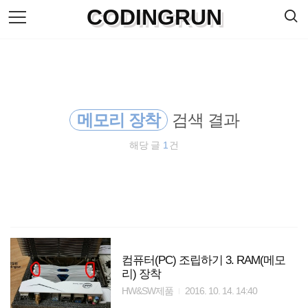
검
CODINGRUN
본
색
문
으
로
바
로
방명록
가
기
메모리 장착
검색 결과
해당 글
1
건
컴퓨터(PC) 조립하기 3. RAM(메모
리) 장착
HW&SW제품
2016. 10. 14. 14:40