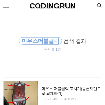
검
CODINGRUN
본
색
문
으
로
바
로
방명록
가
기
마우스더블클릭
검색 결과
해당 글
1
건
마우스 더블클릭 고치기(옴론재팬으
로 교체하기)
IT Tip
2016. 7. 26. 08:30