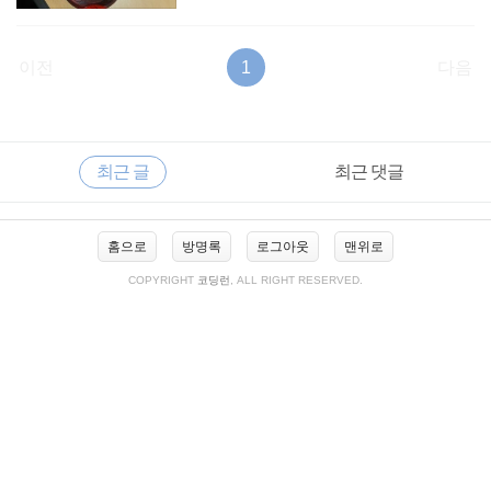
이전
1
다음
RECENTLY
사
최근 글
최근 댓글
이
드
바
최
홈으로
방명록
로그아웃
맨위로
근
글
COPYRIGHT
코딩런
, ALL RIGHT RESERVED.