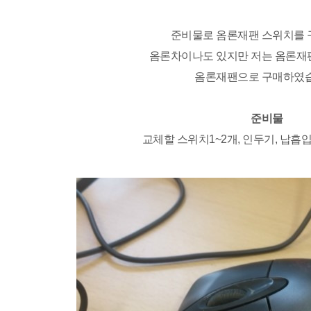
준비물로 옴론재팬 스위치를 
옴론차이나도 있지만 저는 옴론재
옴론재팬으로 구매하였습
준비물
교체할 스위치1~2개, 인두기, 납흡