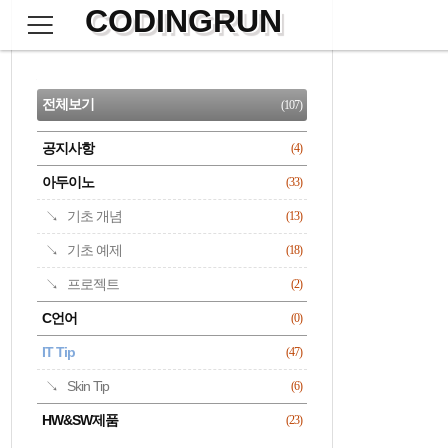
CODINGRUN
본
문
검
으
사
색
로
이
CATEGORY
바
드
로
전체보기
(107)
가
바
기
공지사항
(4)
명록
아두이노
(33)
기초 개념
(13)
기초 예제
(18)
프로젝트
(2)
C언어
(0)
IT Tip
(47)
Skin Tip
(6)
HW&SW제품
(23)