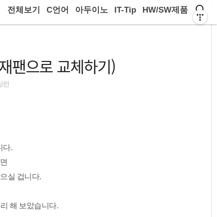
전체보기
C언어
아두이노
IT-Tip
HW/SW제품
재팬으로 교체하기)
딩런
다.
보면
으실 겁니다.
리 해 보았습니다.