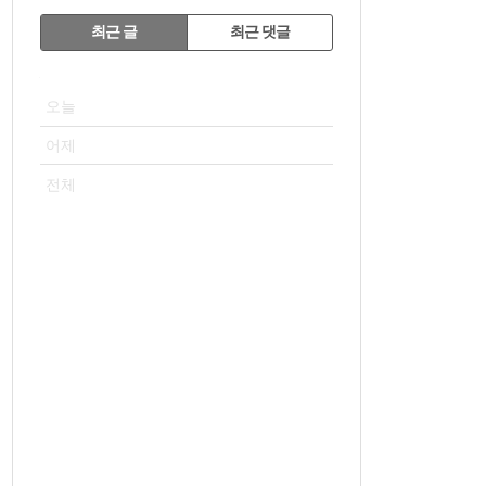
RECENTLY
최근 글
최근 댓글
최
VISITOR
근
오늘
글
어제
전체