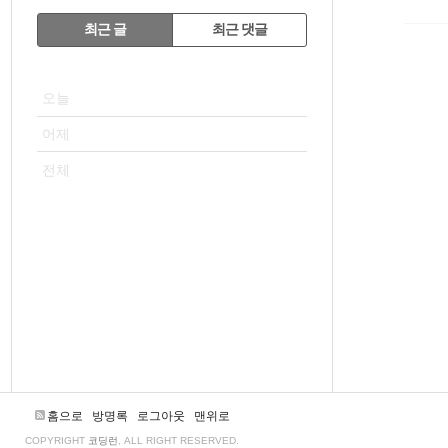
RECENTLY
최근 글
최근 댓글
최
VISITOR
근
오늘
글
어제
전체
홈으로
방명록
로그아웃
맨위로
COPYRIGHT
코딩런
, ALL RIGHT RESERVED.