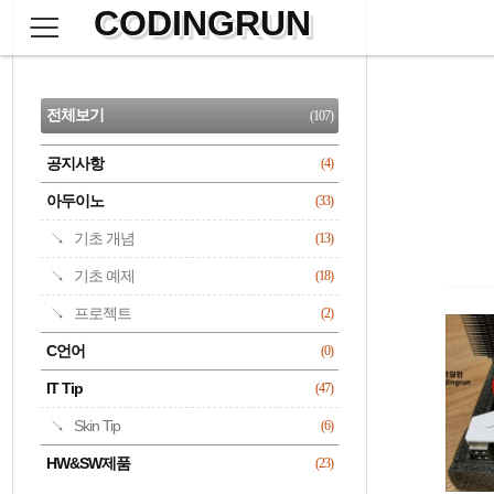
CODINGRUN
본
문
검
으
사
색
로
이
CATEGORY
바
드
로
전체보기
(107)
가
바
기
공지사항
(4)
명록
아두이노
(33)
기초 개념
(13)
기초 예제
(18)
프로젝트
(2)
C언어
(0)
IT Tip
(47)
Skin Tip
(6)
HW&SW제품
(23)