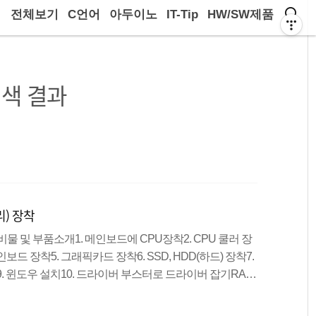
전체보기
C언어
아두이노
IT-Tip
HW/SW제품
색 결과
리) 장착
준비물 및 부품소개1. 메인보드에 CPU장착2. CPU 쿨러 장
인보드 장착5. 그래픽카드 장착6. SSD, HDD(하드) 장착7.
트9. 윈도우 설치10. 드라이버 부스터로 드라이버 잡기RAM
 기억된 정보를 읽어내기도 하고 다른 정보를 기억시킬 수도
에 사용됩니다. Random Access Memory의 약자로