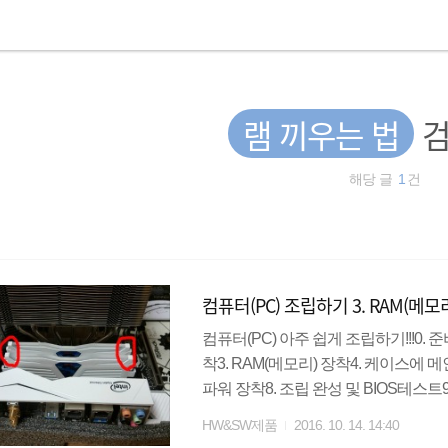
램 끼우는 법
검
해당 글
1
건
컴퓨터(PC) 조립하기 3. RAM(메모
컴퓨터(PC) 아주 쉽게 조립하기!!!0. 
착3. RAM(메모리) 장착4. 케이스에 메
파워 장착8. 조립 완성 및 BIOS테스
(메모리) : 주 기억장치라고도 하며,
HW&SW제품
2016. 10. 14. 14:40
있는 메모리로서, 데이터의 일시적 저장 등