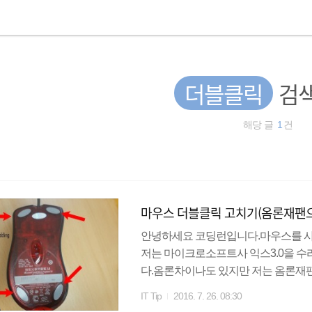
더블클릭
검색
해당 글
1
건
마우스 더블클릭 고치기(옴론재팬
안녕하세요 코딩런입니다.마우스를 
저는 마이크로소프트사 익스3.0을 수
다.옴론차이나도 있지만 저는 옴론
체할 스위치1~2개, 인두기, 납흡입기
IT Tip
2016. 7. 26. 08:30
우스를 뒤집어보시면,그라인딩텍을 