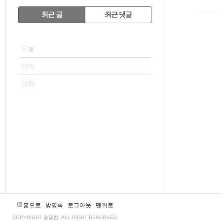
RECENTLY
최근 글
최근 댓글
최
VISITOR
근
오늘
글
어제
전체
홈으로
방명록
로그아웃
맨위로
COPYRIGHT
코딩런
, ALL RIGHT RESERVED.