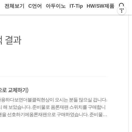
전체보기
C언어
아두이노
IT-Tip
HW/SW제품
 결과
으로 교체하기)
사용하다보면더블클릭현상이 오시는 분들 많으실 겁니다.
리 해 보았습니다. 준비물로 옴론재팬 스위치를 구매합니
재팬을 선호하기에옴론재팬으로 구매하였습니다. 준비물교
, 소형드라이버 더블클릭현상이 일어난 익스3.0입니다. 마
제거 해줍니다.아래쪽에 끈끈이가 없어지지않도록 주의해