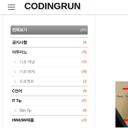
CODINGRUN
본
문
검
으
사
색
로
이
CATEGORY
바
드
로
전체보기
(107)
가
바
기
공지사항
(4)
명록
아두이노
(33)
기초 개념
(13)
기초 예제
(18)
프로젝트
(2)
C언어
(0)
IT Tip
(47)
Skin Tip
(6)
HW&SW제품
(23)