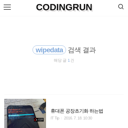
검
CODINGRUN
본
색
문
으
로
바
로
방명록
가
기
wipedata
검색 결과
해당 글
1
건
휴대폰 공장초기화 하는법
IT Tip
2016. 7. 18. 10:30