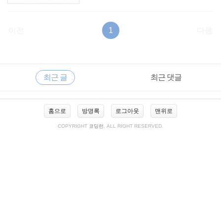
이전
1
다음
RECENTLY
사
최근 글
최근 댓글
이
드
바
최
홈으로
방명록
로그아웃
맨위로
근
글
COPYRIGHT
코딩런
, ALL RIGHT RESERVED.