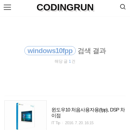
검
CODINGRUN
본
색
문
으
로
바
로
방명록
가
기
windows10fpp
검색 결과
해당 글
1
건
윈도우10 처음사용자용(fpp), DSP 차
이점
IT Tip
2016. 7. 20. 16:15