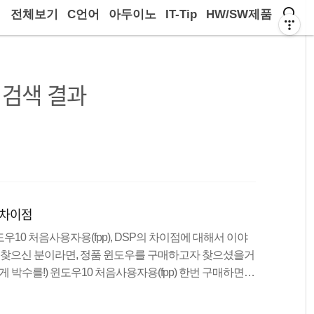
전체보기
C언어
아두이노
IT-Tip
HW/SW제품
검색 결과
P 차이점
10 처음사용자용(fpp), DSP의 차이점에 대해서 이야
을 찾으신 분이라면, 정품 윈도우를 구매하고자 찾으셨을거
 박수를!) 윈도우10 처음사용자용(fpp) 한번 구매하면
퓨터를 업그레이드 하던, 교체를 하던 이전 윈도우만 비활
능합니다. 그래서 가격도 모든 버전중에 가장 비쌉니다.