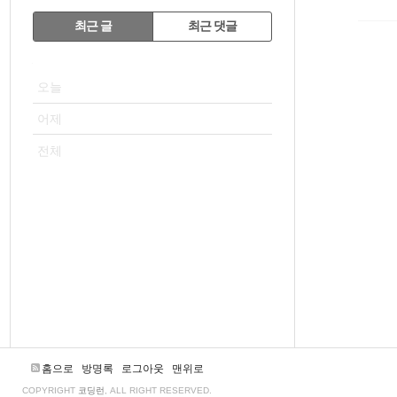
RECENTLY
최근 글
최근 댓글
최
VISITOR
근
오늘
글
어제
전체
홈으로
방명록
로그아웃
맨위로
COPYRIGHT
코딩런
, ALL RIGHT RESERVED.