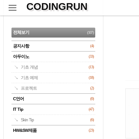
CODINGRUN
본
문
검
으
사
색
로
이
CATEGORY
바
드
로
전체보기
(107)
가
바
기
공지사항
(4)
명록
아두이노
(33)
기초 개념
(13)
기초 예제
(18)
프로젝트
(2)
C언어
(0)
IT Tip
(47)
Skin Tip
(6)
HW&SW제품
(23)