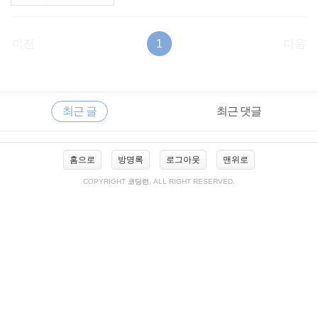
이전
1
다음
RECENTLY
사
최근 글
최근 댓글
이
드
바
최
홈으로
방명록
로그아웃
맨위로
근
글
COPYRIGHT
코딩런
, ALL RIGHT RESERVED.