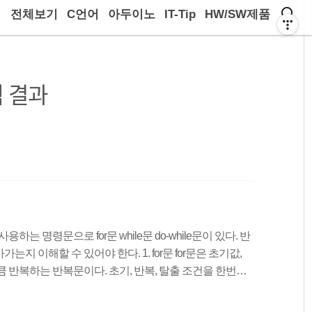
전체보기
C언어
아두이노
IT-Tip
HW/SW제품
 결과
는 명령문으로 for문 while문 do-while문이 있다. 반
 이해할 수 있어야 한다. 1. for문 for문은 초기값,
 반복하는 반복문이다. 초기, 반복, 탈출 조건을 한번에
인 명령문이다. 초기값과 조건식 증감식은 각각 세미콜론
마찬가지로 문장이 한 줄일 경우 중괄호는 생략이 가능하다.for