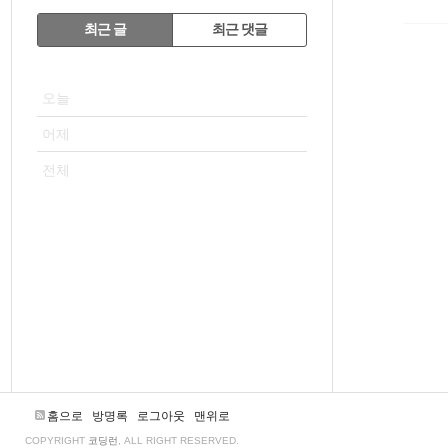
RECENTLY
최근 글
최근 댓글
최
VISITOR
근
오늘
글
어제
전체
홈으로
방명록
로그아웃
맨위로
COPYRIGHT
코딩런
, ALL RIGHT RESERVED.