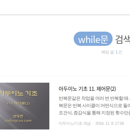
while문
검색
해당 글
1
건
아두이노 기초 11. 제어문(2)
반복문같은 작업을 여러 번 반복할 때 사용하
복문은 반복 사이클이 어떤식으로 돌아가는지
조건식, 증감식을 통해 지정된 횟수만큼
표현할 수 있으므로 반복문의 대표적
아두이노/기초 개념
2016. 11. 8. 17:56
(;)으로 구분한다. for문도 if문과 