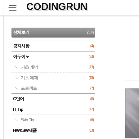
CODINGRUN
본
문
검
으
사
색
로
이
CATEGORY
바
드
로
전체보기
(107)
가
바
기
공지사항
(4)
명록
아두이노
(33)
기초 개념
(13)
기초 예제
(18)
프로젝트
(2)
C언어
(0)
IT Tip
(47)
Skin Tip
(6)
HW&SW제품
(23)