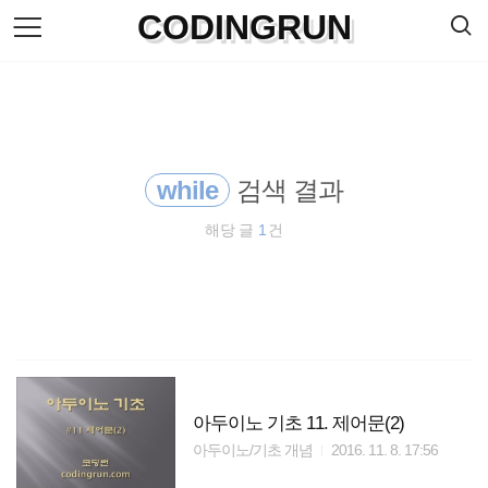
검
CODINGRUN
본
색
문
으
로
바
로
방명록
가
기
while
검색 결과
해당 글
1
건
아두이노 기초 11. 제어문(2)
아두이노/기초 개념
2016. 11. 8. 17:56