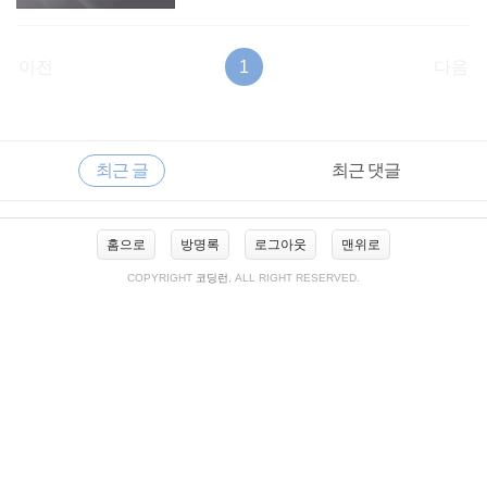
이전
1
다음
RECENTLY
사
최근 글
최근 댓글
이
드
바
최
홈으로
방명록
로그아웃
맨위로
근
글
COPYRIGHT
코딩런
, ALL RIGHT RESERVED.