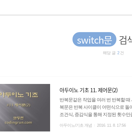
switch문
검
해당 글
2
건
아두이노 기초 11. 제어문(2)
반복문같은 작업을 여러 번 반복할 때 사용하
복문은 반복 사이클이 어떤식으로 돌아가는지
조건식, 증감식을 통해 지정된 횟수만큼
표현할 수 있으므로 반복문의 대표적
아두이노/기초 개념
2016. 11. 8. 17:56
(;)으로 구분한다. for문도 if문과 