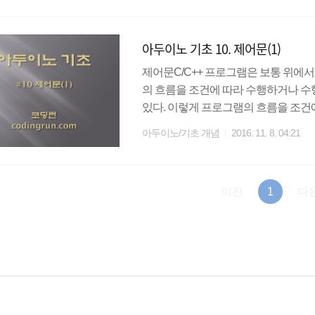
문의 반복 사이클을 살펴보면,1. 초기값
일 경우 반복문을 종료하고 5번으로 이
아두이노 기초 10. 제어문(1)
이용하여 초기값을 증..
제어문C/C++ 프로그램은 보통 위에서
의 흐름을 조건에 따라 수행하거나 수
있다. 이렇게 프로그램의 흐름을 조건
제어문의 종류조건문 : if - else문, 다중 if - e
아두이노/기초 개념
2016. 11. 8. 04:21
문기타 제어문 : break문, continue문
에 따라 프로그램의 흐름을 제어하는 명령문으로 if
있다. 1. 간단한 if문간단한 if문은 ..
이전
1
다