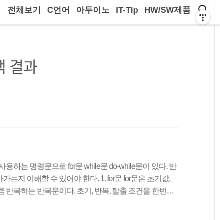
전체보기
C언어
아두이노
IT-Tip
HW/SW제품
색 결과
는 명령문으로 for문 while문 do-while문이 있다. 반
 이해할 수 있어야 한다. 1. for문 for문은 초기값,
 반복하는 반복문이다. 초기, 반복, 탈출 조건을 한번에
인 명령문이다. 초기값과 조건식 증감식은 각각 세미콜론
마찬가지로 문장이 한 줄일 경우 중괄호는 생략이 가능하다.for