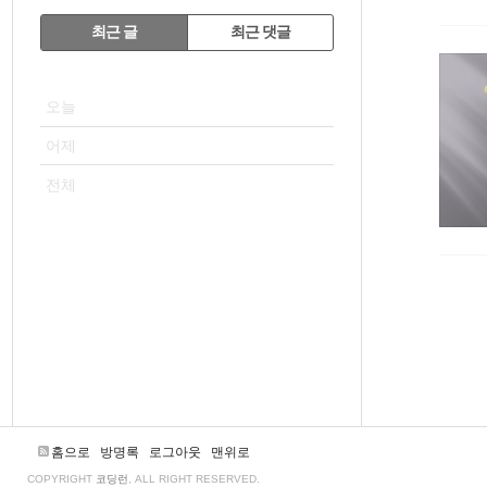
RECENTLY
최근 글
최근 댓글
최
VISITOR
근
오늘
글
어제
전체
홈으로
방명록
로그아웃
맨위로
COPYRIGHT
코딩런
, ALL RIGHT RESERVED.