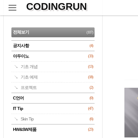
CODINGRUN
본
문
검
으
사
색
로
이
CATEGORY
바
드
로
전체보기
(107)
가
바
기
공지사항
(4)
명록
아두이노
(33)
기초 개념
(13)
기초 예제
(18)
프로젝트
(2)
C언어
(0)
IT Tip
(47)
Skin Tip
(6)
HW&SW제품
(23)