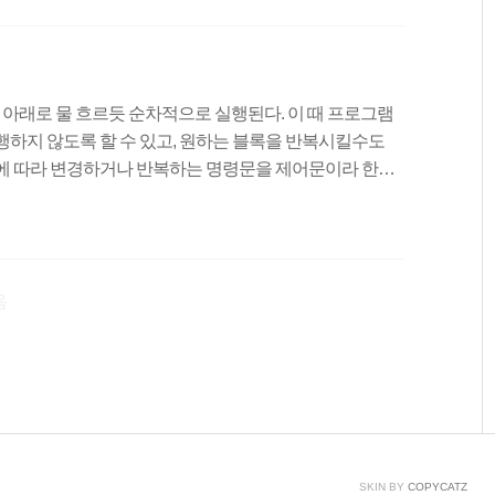
을 정한다.2. 조건을 따져본다. (참일 경우 3번으로 거짓
동한다.)3. 조건이 참이라면 문장을 실행한다.4. 증감식을
 아래로 물 흐르듯 순차적으로 실행된다. 이 때 프로그램
행하지 않도록 할 수 있고, 원하는 블록을 반복시킬수도
에 따라 변경하거나 반복하는 명령문을 제어문이라 한다.
lse문, switch - case문반복문 : for문, while문, do - while
, goto문, return문 조건문프로그램 실행 중에 조건(참, 거짓)
 - else문, 다중 if - else문, switch - case문등이
음
SKIN BY
COPYCATZ