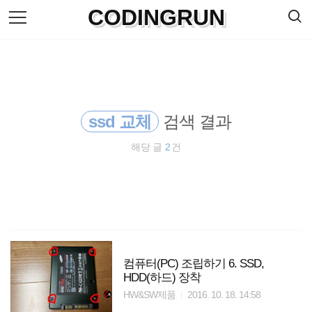
검
CODINGRUN
본
색
문
으
로
바
로
방명록
가
기
ssd 교체
검색 결과
해당 글
2
건
컴퓨터(PC) 조립하기 6. SSD,
HDD(하드) 장착
HW&SW제품
2016. 10. 18. 14:58