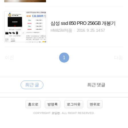
삼성 ssd 850 PRO 256GB 개봉기
HW&SW제품
2016. 9. 25. 14:57
이전
1
다음
RECENTLY
사
최근 글
최근 댓글
이
드
바
최
홈으로
방명록
로그아웃
맨위로
근
글
COPYRIGHT
코딩런
, ALL RIGHT RESERVED.