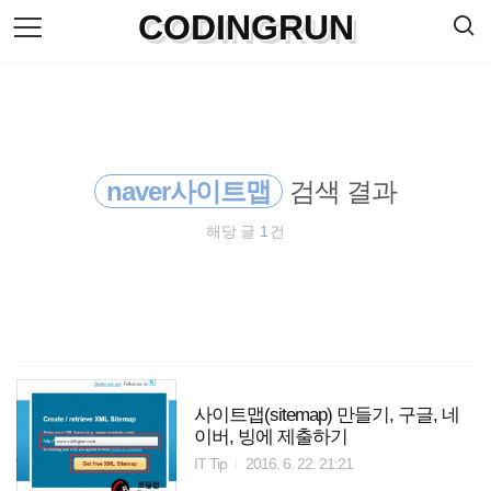
검
CODINGRUN
본
색
문
으
로
바
로
방명록
가
기
naver사이트맵
검색 결과
해당 글
1
건
사이트맵(sitemap) 만들기, 구글, 네
이버, 빙에 제출하기
IT Tip
2016. 6. 22. 21:21