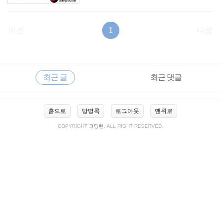
이전
1
다음
RECENTLY
사
최근 글
최근 댓글
이
드
바
최
홈으로
방명록
로그아웃
맨위로
근
글
COPYRIGHT
코딩런
, ALL RIGHT RESERVED.