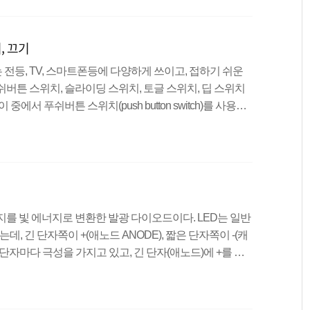
 섞으면 섞을수록 밝아지는 특성을 가지고 있다. 실습 내
, 파란색을 표현해 보고, 여러 스위치를 동시에 누르면 어
, 끄기
전등, TV, 스마트폰등에 다양하게 쓰이고, 접하기 쉬운
버튼 스위치, 슬라이딩 스위치, 토글 스위치, 딥 스위치
에서 푸쉬버튼 스위치(push button switch)를 사용하
 스위치를 사용할 경우에 1번과 3번, 2번과 4번으로 꽂지
4번은 서로 연결되어 있는 구조이므로 버튼을 누르지 않아
버튼 스위치를 사용할 경우에는 대각선으로 (1번에 꽂았으
 실수할 일이 없어진다.pinMode에서 INPUT_PULLUP
너지를 빛 에너지로 변환한 발광 다이오드이다. LED는 일반
, 긴 단자쪽이 +(애노드 ANODE), 짧은 단자쪽이 -(캐
각 단자마다 극성을 가지고 있고, 긴 단자(애노드)에 +를 짧
된다.전류가 지나치게 흐를경우 LED가 파손되거나 고장
는것이 좋다.저항을 고를 때에는 옴의법칙을 이용하여 저
R(저항)R(저항)=V(전압)/I(전류)I(전류)=V(전압)/R(저항)