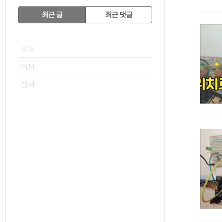
RECENTLY
최근 글
최근 댓글
최
VISITOR
근
오늘
글
어제
전체