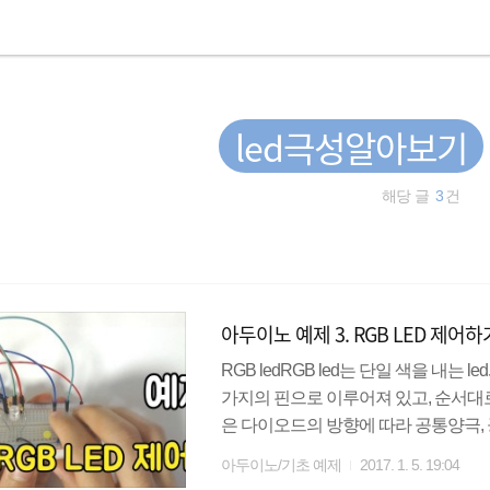
led극성알아보기
해당 글
3
건
아두이노 예제 3. RGB LED 제어하
RGB ledRGB led는 단일 색을 내는 l
가지의 핀으로 이루어져 있고, 순서대로 R
은 다이오드의 방향에 따라 공통양극,
을, 공통 음극일 경우 공통 핀에는 -극
아두이노/기초 예제
2017. 1. 5. 19:04
를 공통 음극일 경우 GND를 가하게 된