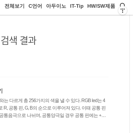
전체보기
C언어
아두이노
IT-Tip
HW/SW제품
검색 결과
기
ed와는 다르게 총 256가지의 색을 낼 수 있다. RGB led는 4
, 공통 핀, G, B의 순으로 이루어져 있다. 이때 공통 핀
 공통음극으로 나뉘며, 공통양극일 경우 공통 핀에는 +극
을 가지게 된다. 따라서 공통 양극일 경우 공통 핀에 VCC
다. 빛의 3원색 빛의 3원색은 빨강, 초록, 파랑의 3원색이