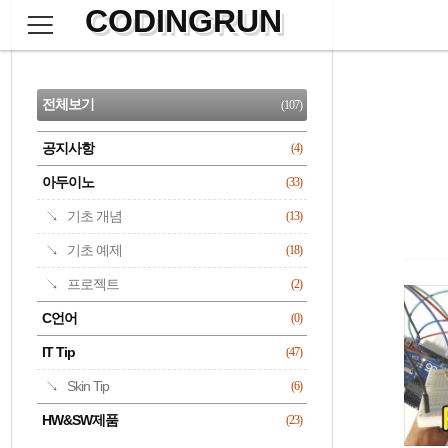
CODINGRUN
본
문
검
으
사
색
로
이
CATEGORY
바
드
로
전체보기
(107)
가
바
기
공지사항
(4)
명록
아두이노
(33)
기초 개념
(13)
기초 예제
(18)
프로젝트
(2)
C언어
(0)
IT Tip
(47)
Skin Tip
(6)
HW&SW제품
(23)