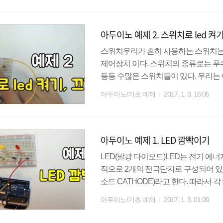
며, 가법혼색의 기본색으로 빛의 색은
용각 스위치를 누를 때마다 빨간, 초록
아두이노 예제 2. 스위치로 led 켜기
떤 색이 나오는지 ..
스위치우리가 흔히 사용하는 스위치는 
제어장치 이다. 스위치의 종류로는 푸쉬
등등 수많은 스위치들이 있다. 우리는 이 중
여 led를 제어해 보자. 주의점푸쉬버튼
아두이노/기초 예제
2017. 1. 3. 16:05
않도록 주의한다.1번과 3번, 2번과 
도 쇼트 상태가 된다. 그러므로 푸쉬
면 4번에, 2번에 꽂았으면 3번에)꽂으면
아두이노 예제 1. LED 깜빡이기
은 아두이노 내부적으로 풀업저..
LED(발광 다이오드)LED는 전기 에
적으로 2개의 전극단자로 구성되어 있는데
소드 CATHODE)라고 한다. 따라서 
은 단자(캐소드)에 -전극을 연결하면 
아두이노/기초 예제
2017. 1. 3. 01:00
이 발생할 수 있으므로 저항을 달아주
항을 선정한다. 옴의법칙V(전압)=I(전류)*