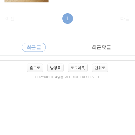
이전
1
다음
RECENTLY
사
최근 글
최근 댓글
이
드
바
최
홈으로
방명록
로그아웃
맨위로
근
글
COPYRIGHT
코딩런
, ALL RIGHT RESERVED.