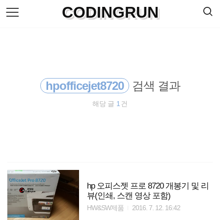
검
CODINGRUN
본
색
문
으
로
바
로
방명록
가
기
hpofficejet8720
검색 결과
해당 글
1
건
hp 오피스젯 프로 8720 개봉기 및 리
뷰(인쇄, 스캔 영상 포함)
HW&SW제품
2016. 7. 12. 16:42