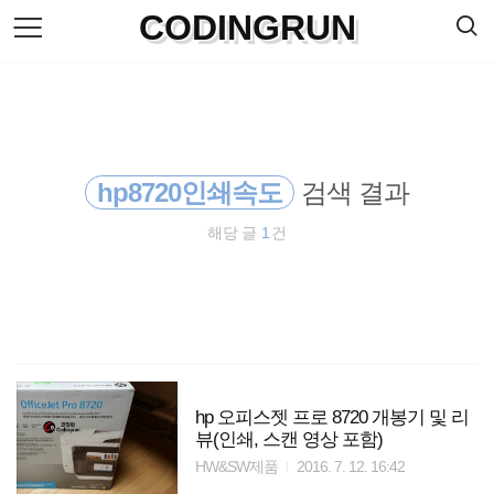
검
CODINGRUN
본
색
문
으
로
바
로
방명록
가
기
hp8720인쇄속도
검색 결과
해당 글
1
건
hp 오피스젯 프로 8720 개봉기 및 리
뷰(인쇄, 스캔 영상 포함)
HW&SW제품
2016. 7. 12. 16:42