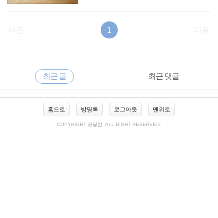
이전
1
다음
RECENTLY
사
최근 글
최근 댓글
이
드
바
최
홈으로
방명록
로그아웃
맨위로
근
글
COPYRIGHT
코딩런
, ALL RIGHT RESERVED.