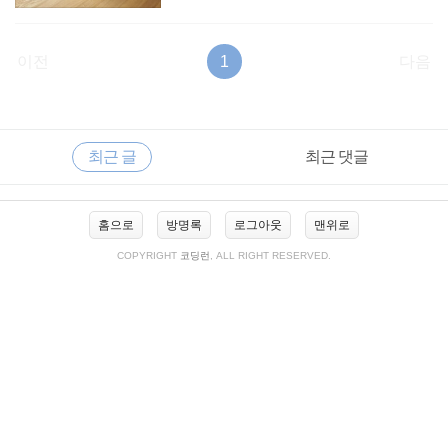
이전
1
다음
RECENTLY
사
최근 글
최근 댓글
이
드
바
최
홈으로
방명록
로그아웃
맨위로
근
글
COPYRIGHT
코딩런
, ALL RIGHT RESERVED.