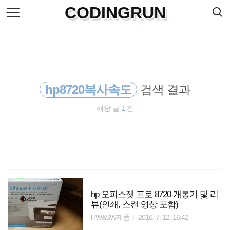
검
CODINGRUN
본
색
문
으
로
바
로
방명록
가
기
hp8720복사속도
검색 결과
해당 글
1
건
hp 오피스젯 프로 8720 개봉기 및 리
뷰(인쇄, 스캔 영상 포함)
HW&SW제품
2016. 7. 12. 16:42