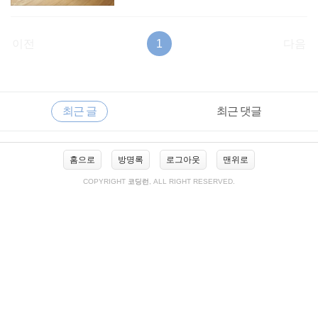
이전
1
다음
RECENTLY
사
최근 글
최근 댓글
이
드
바
최
홈으로
방명록
로그아웃
맨위로
근
글
COPYRIGHT
코딩런
, ALL RIGHT RESERVED.