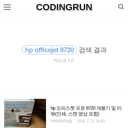
검
CODINGRUN
본
색
문
으
로
바
로
방명록
가
기
hp officejet 8720
검색 결과
해당 글
1
건
hp 오피스젯 프로 8720 개봉기 및 리
뷰(인쇄, 스캔 영상 포함)
HW&SW제품
2016. 7. 12. 16:42