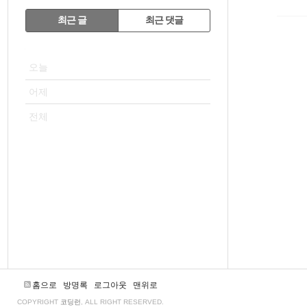
RECENTLY
최근 글
최근 댓글
최
VISITOR
근
오늘
글
어제
전체
홈으로
방명록
로그아웃
맨위로
COPYRIGHT
코딩런
, ALL RIGHT RESERVED.