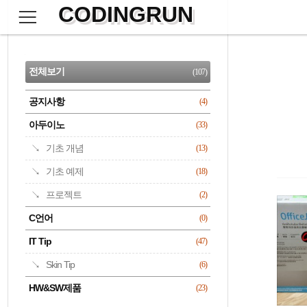
CODINGRUN
본
문
검
으
사
색
로
이
CATEGORY
바
드
로
전체보기
(107)
가
바
기
공지사항
(4)
명록
아두이노
(33)
기초 개념
(13)
기초 예제
(18)
프로젝트
(2)
C언어
(0)
IT Tip
(47)
Skin Tip
(6)
HW&SW제품
(23)