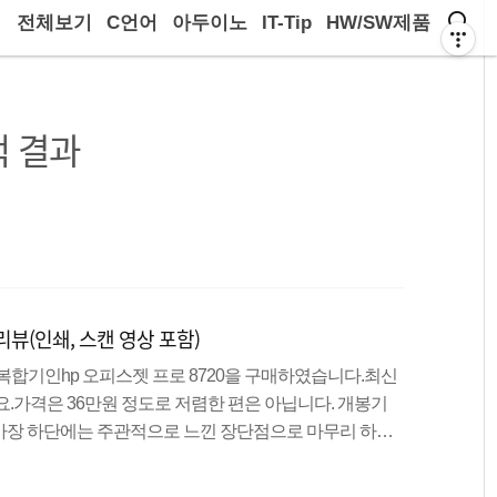
전체보기
C언어
아두이노
IT-Tip
HW/SW제품
 결과
 리뷰(인쇄, 스캔 영상 포함)
복합기인hp 오피스젯 프로 8720을 구매하였습니다.최신
네요.가격은 36만원 정도로 저렴한 편은 아닙니다. 개봉기
가장 하단에는 주관적으로 느낀 장단점으로 마무리 하겠
사항입니다. 잉크젯 복합기중에서도 굉장히 빠른 인쇄 속
 이름답게 자동급지장치(adf)를지원 하는것도 장점이라