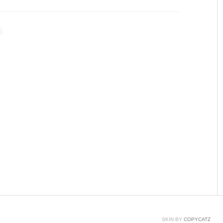
 개봉기 및 리뷰를 진행하겠습니다.택배가 왔을 때 크기에
 하시면 얼마나 큰지 알 수 있으시겠죠? 구성품이 꾸겨저
음
조금만 신경써서 넣어주셨으면 좋았을..
SKIN BY
COPYCATZ