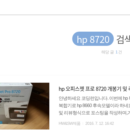
hp 8720
검색
해당 글
1
건
hp 오피스젯 프로 8720 개봉기 및
안녕하세요 코딩런입니다. 이번에 hp 
복합기로 hp 8660 후속모델이라 하
및 리뷰형식으로 포스팅을 작성하며,
습니다. 다나와에서 퍼온 간단한 스펙
HW&SW제품
2016. 7. 12. 16:42
도를 보여줍니다.또한 오피스젯이라는