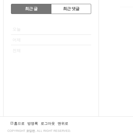
RECENTLY
최근 글
최근 댓글
최
VISITOR
근
오늘
글
어제
전체
홈으로
방명록
로그아웃
맨위로
COPYRIGHT
코딩런
, ALL RIGHT RESERVED.