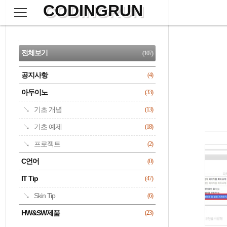
CODINGRUN
본
문
검
으
사
색
로
이
CATEGORY
바
드
로
전체보기
(107)
가
바
기
공지사항
(4)
명록
아두이노
(33)
기초 개념
(13)
기초 예제
(18)
프로젝트
(2)
C언어
(0)
IT Tip
(47)
Skin Tip
(6)
HW&SW제품
(23)