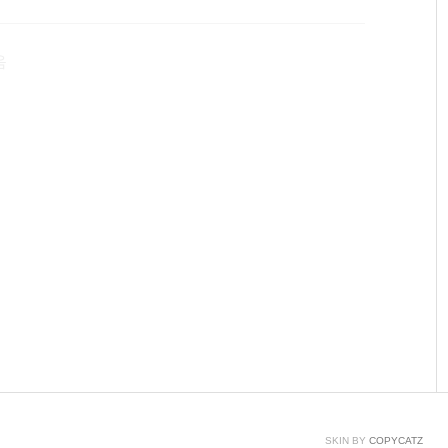
ocal\Packages\Microsoft.MicrosoftEdge_8wekyb3d8bb
ites\Lin..
음
SKIN BY
COPYCATZ