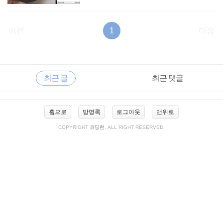
이전
1
다음
RECENTLY
사
최근 글
최근 댓글
이
드
바
최
홈으로
방명록
로그아웃
맨위로
근
글
COPYRIGHT
코딩런
, ALL RIGHT RESERVED.