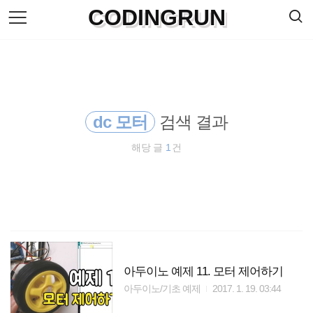
검
CODINGRUN
본
색
문
으
로
바
로
방명록
가
기
dc 모터
검색 결과
해당 글
1
건
아두이노 예제 11. 모터 제어하기
아두이노/기초 예제
2017. 1. 19. 03:44