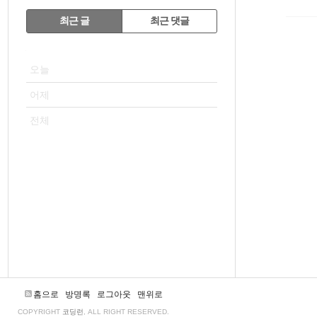
RECENTLY
최근 글
최근 댓글
최
VISITOR
근
오늘
글
어제
전체
홈으로
방명록
로그아웃
맨위로
COPYRIGHT
코딩런
, ALL RIGHT RESERVED.