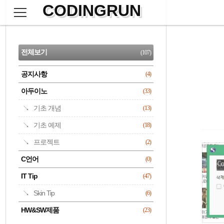
CODINGRUN
본
문
검
으
사
색
로
이
CATEGORY
바
드
로
전체보기
(107)
가
바
기
공지사항
(4)
명록
아두이노
(33)
기초 개념
(13)
기초 예제
(18)
프로젝트
(2)
C언어
(0)
IT Tip
(47)
Skin Tip
(6)
HW&SW제품
(23)