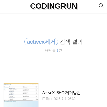
검
CODINGRUN
본
색
문
으
로
바
로
방명록
가
기
activex제거
검색 결과
해당 글
1
건
ActiveX, BHO 제거방법
IT Tip
2016. 7. 1. 08:30