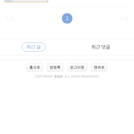
이전
1
다음
RECENTLY
사
최근 글
최근 댓글
이
드
바
최
홈으로
방명록
로그아웃
맨위로
근
글
COPYRIGHT
코딩런
, ALL RIGHT RESERVED.