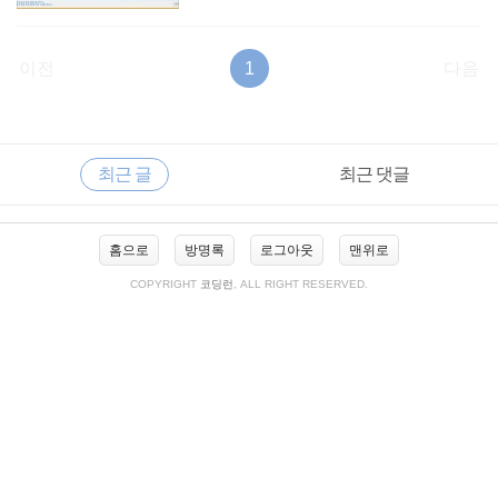
이전
1
다음
RECENTLY
사
최근 글
최근 댓글
이
드
바
최
홈으로
방명록
로그아웃
맨위로
근
글
COPYRIGHT
코딩런
, ALL RIGHT RESERVED.