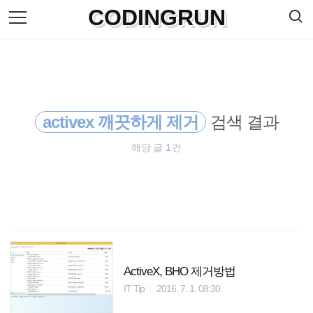
검
CODINGRUN
본
색
문
으
로
바
로
방명록
가
기
activex 깨끗하게 제거
검색 결과
해당 글
1
건
ActiveX, BHO 제거방법
IT Tip
2016. 7. 1. 08:30