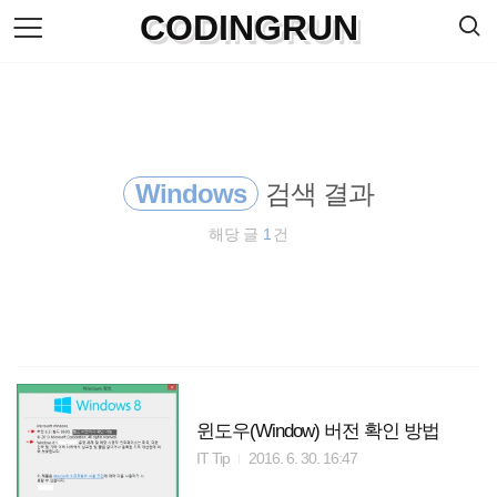
검
CODINGRUN
본
색
문
으
로
바
로
방명록
가
기
Windows
검색 결과
해당 글
1
건
윈도우(Window) 버전 확인 방법
IT Tip
2016. 6. 30. 16:47