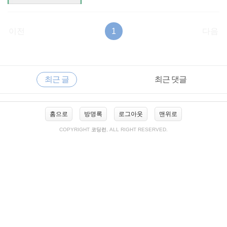
이전
1
다음
RECENTLY
사
최근 글
최근 댓글
이
드
바
최
홈으로
방명록
로그아웃
맨위로
근
글
COPYRIGHT
코딩런
, ALL RIGHT RESERVED.