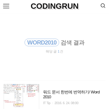
검
CODINGRUN
본
색
문
으
로
바
로
방명록
가
기
WORD2010
검색 결과
해당 글
1
건
워드 문서 한번에 번역하기/ Word
2010
IT Tip
2016. 6. 24. 08:00