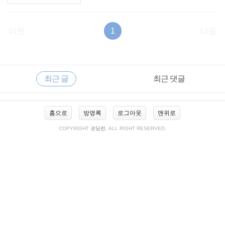
이전
1
다음
RECENTLY
사
최근 글
최근 댓글
이
드
바
최
홈으로
방명록
로그아웃
맨위로
근
글
COPYRIGHT
코딩런
, ALL RIGHT RESERVED.