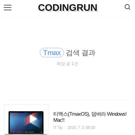
검
CODINGRUN
본
색
문
으
로
바
로
방명록
가
기
Tmax
검색 결과
해당 글
1
건
티맥스(TmaxOS), 덤벼라 Windows!
Mac!!
IT Tip
2016. 7. 3. 08:30