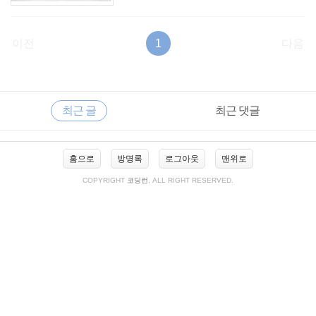
이전
1
다음
RECENTLY
사
최근 글
최근 댓글
이
드
바
최
홈으로
방명록
로그아웃
맨위로
근
글
COPYRIGHT
코딩런
, ALL RIGHT RESERVED.