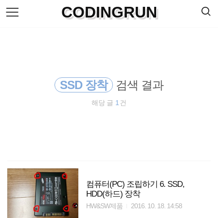
검
CODINGRUN
본
색
문
으
로
바
로
방명록
가
기
SSD 장착
검색 결과
해당 글
1
건
컴퓨터(PC) 조립하기 6. SSD,
HDD(하드) 장착
HW&SW제품
2016. 10. 18. 14:58