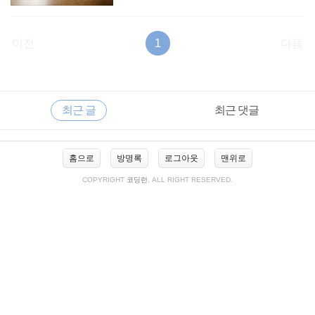
이전
1
다음
RECENTLY
사
최근 글
최근 댓글
이
드
바
최
홈으로
방명록
로그아웃
맨위로
근
글
COPYRIGHT
코딩런
, ALL RIGHT RESERVED.