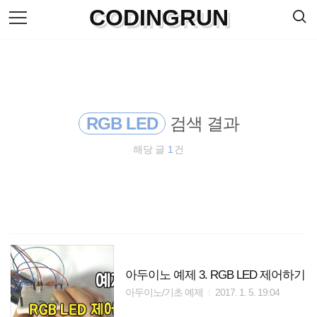
검
CODINGRUN
본
색
문
으
로
바
로
방명록
가
기
RGB LED
검색 결과
해당 글
1
건
아두이노 예제 3. RGB LED 제어하기
아두이노/기초 예제
2017. 1. 5. 19:04