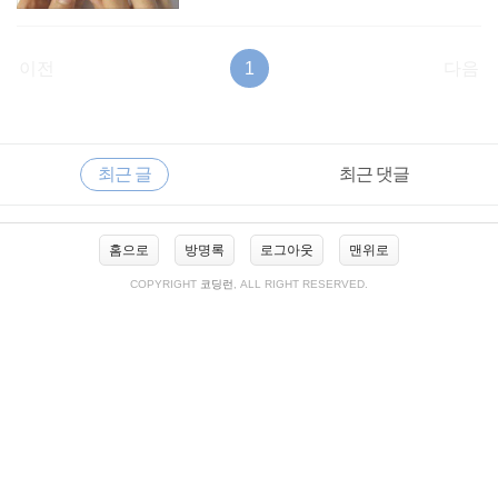
이전
1
다음
RECENTLY
사
최근 글
최근 댓글
이
드
바
최
홈으로
방명록
로그아웃
맨위로
근
글
COPYRIGHT
코딩런
, ALL RIGHT RESERVED.