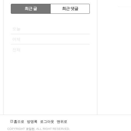
RECENTLY
최근 글
최근 댓글
최
VISITOR
근
오늘
글
어제
전체
홈으로
방명록
로그아웃
맨위로
COPYRIGHT
코딩런
, ALL RIGHT RESERVED.