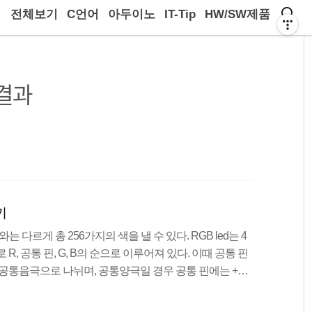
전체보기
C언어
아두이노
IT-Tip
HW/SW제품
결과
기
ed와는 다르게 총 256가지의 색을 낼 수 있다. RGB led는 4
, 공통 핀, G, B의 순으로 이루어져 있다. 이때 공통 핀
 공통음극으로 나뉘며, 공통양극일 경우 공통 핀에는 +극
을 가지게 된다. 따라서 공통 양극일 경우 공통 핀에 VCC
다. 빛의 3원색 빛의 3원색은 빨강, 초록, 파랑의 3원색이