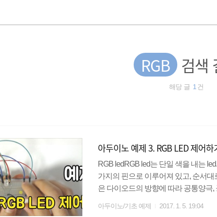
RGB
검색 
해당 글
1
건
아두이노 예제 3. RGB LED 제어하
RGB ledRGB led는 단일 색을 내는 l
가지의 핀으로 이루어져 있고, 순서대로 R
은 다이오드의 방향에 따라 공통양극,
을, 공통 음극일 경우 공통 핀에는 -극
아두이노/기초 예제
2017. 1. 5. 19:04
를 공통 음극일 경우 GND를 가하게 된