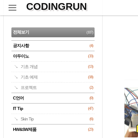
CODINGRUN
본
문
검
으
사
색
로
이
CATEGORY
바
드
로
전체보기
(107)
가
바
기
공지사항
(4)
명록
아두이노
(33)
기초 개념
(13)
기초 예제
(18)
프로젝트
(2)
C언어
(0)
IT Tip
(47)
Skin Tip
(6)
HW&SW제품
(23)