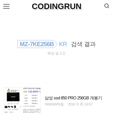
검
CODINGRUN
본
색
문
으
로
바
로
방명록
가
기
MZ-7KE256B
KR
검색 결과
해당 글
1
건
삼성 ssd 850 PRO 256GB 개봉기
HW&SW제품
2016. 9. 25. 14:57