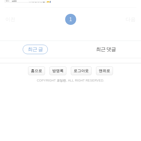
이전
1
다음
RECENTLY
사
최근 글
최근 댓글
이
드
바
최
홈으로
방명록
로그아웃
맨위로
근
글
COPYRIGHT
코딩런
, ALL RIGHT RESERVED.