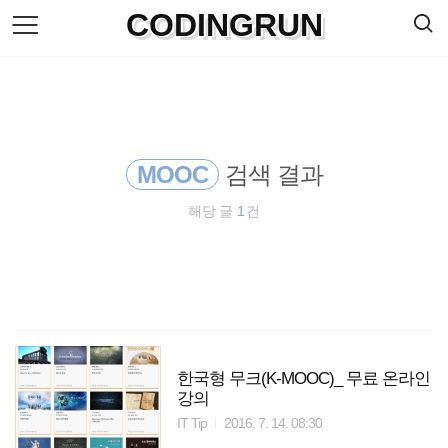
검
CODINGRUN
본
색
문
으
로
바
로
방명록
가
기
MOOC
검색 결과
해당 글
1
건
한국형 무크(K-MOOC)_ 무료 온라인
강의
IT Tip
2016. 7. 14. 08:30