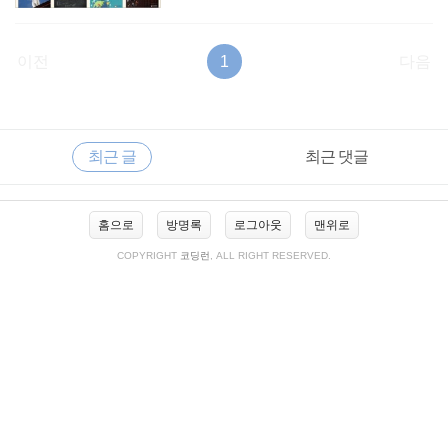
이전
1
다음
RECENTLY
사
최근 글
최근 댓글
이
드
바
최
홈으로
방명록
로그아웃
맨위로
근
글
COPYRIGHT
코딩런
, ALL RIGHT RESERVED.