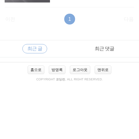
이전
1
다음
RECENTLY
사
최근 글
최근 댓글
이
드
바
최
홈으로
방명록
로그아웃
맨위로
근
글
COPYRIGHT
코딩런
, ALL RIGHT RESERVED.