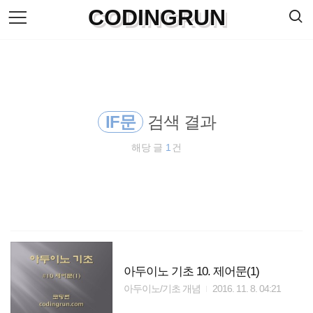
검
CODINGRUN
본
색
문
으
로
바
로
방명록
가
기
IF문
검색 결과
해당 글
1
건
아두이노 기초 10. 제어문(1)
아두이노/기초 개념
2016. 11. 8. 04:21