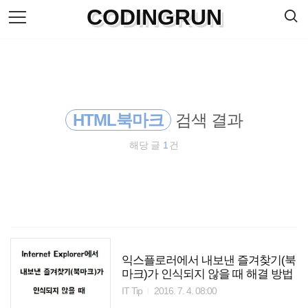
검
CODINGRUN
본
색
문
으
로
바
로
방명록
가
기
HTML북마크
검색 결과
해당 글
1
건
익스플로러에서 내보낸 즐겨찾기(북
마크)가 인식되지 않을 때 해결 방법
IT Tip
2016. 7. 4. 08:00