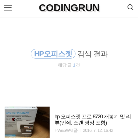
검
CODINGRUN
본
색
문
으
로
바
로
방명록
가
기
HP오피스젯
검색 결과
해당 글
1
건
hp 오피스젯 프로 8720 개봉기 및 리
뷰(인쇄, 스캔 영상 포함)
HW&SW제품
2016. 7. 12. 16:42