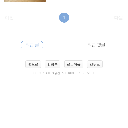
이전
1
다음
RECENTLY
사
최근 글
최근 댓글
이
드
바
최
홈으로
방명록
로그아웃
맨위로
근
글
COPYRIGHT
코딩런
, ALL RIGHT RESERVED.