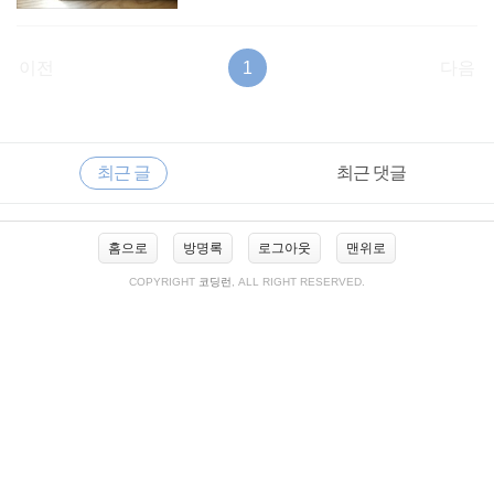
이전
1
다음
RECENTLY
사
최근 글
최근 댓글
이
드
바
최
홈으로
방명록
로그아웃
맨위로
근
글
COPYRIGHT
코딩런
, ALL RIGHT RESERVED.