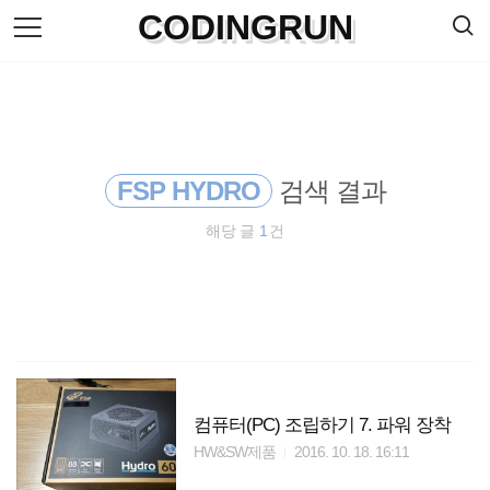
검
CODINGRUN
본
색
문
으
로
바
로
방명록
가
기
FSP HYDRO
검색 결과
해당 글
1
건
컴퓨터(PC) 조립하기 7. 파워 장착
HW&SW제품
2016. 10. 18. 16:11