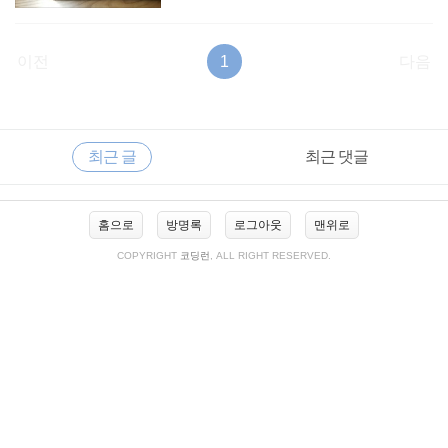
이전
1
다음
RECENTLY
사
최근 글
최근 댓글
이
드
바
최
홈으로
방명록
로그아웃
맨위로
근
글
COPYRIGHT
코딩런
, ALL RIGHT RESERVED.