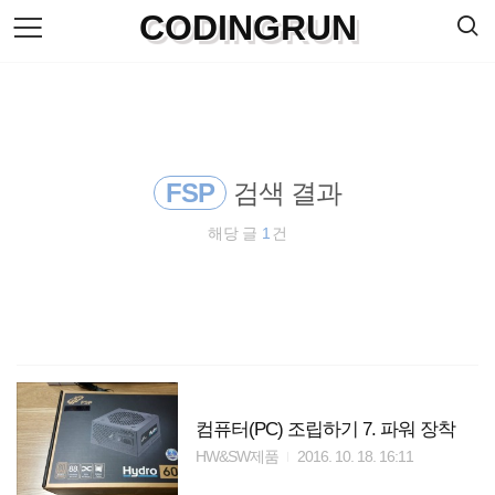
검
CODINGRUN
본
색
문
으
로
바
로
방명록
가
기
FSP
검색 결과
해당 글
1
건
컴퓨터(PC) 조립하기 7. 파워 장착
HW&SW제품
2016. 10. 18. 16:11