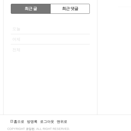
RECENTLY
최근 글
최근 댓글
최
VISITOR
근
오늘
글
어제
전체
홈으로
방명록
로그아웃
맨위로
COPYRIGHT
코딩런
, ALL RIGHT RESERVED.