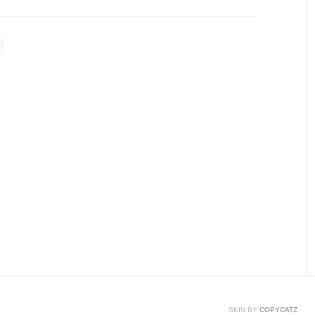
ocal\Packages\Microsoft.MicrosoftEdge_8wekyb3d8bb
ites\Lin..
음
SKIN BY
COPYCATZ