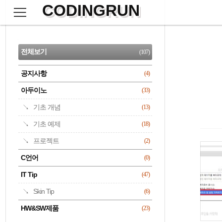
CODINGRUN
본
문
검
으
사
색
로
이
CATEGORY
바
드
로
전체보기
(107)
가
바
기
공지사항
(4)
명록
아두이노
(33)
기초 개념
(13)
기초 예제
(18)
프로젝트
(2)
C언어
(0)
IT Tip
(47)
Skin Tip
(6)
HW&SW제품
(23)