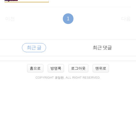
이전
1
다음
RECENTLY
사
최근 글
최근 댓글
이
드
바
최
홈으로
방명록
로그아웃
맨위로
근
글
COPYRIGHT
코딩런
, ALL RIGHT RESERVED.