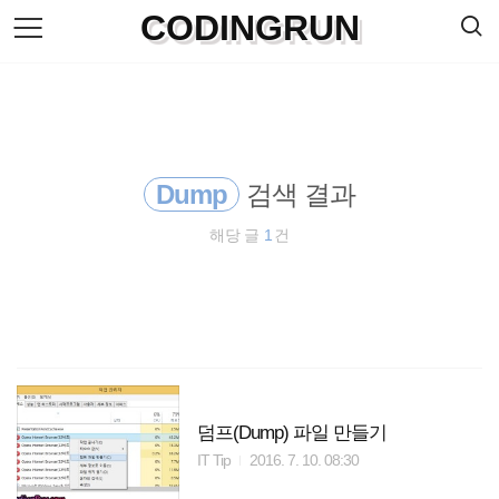
검
CODINGRUN
본
색
문
으
로
바
로
방명록
가
기
Dump
검색 결과
해당 글
1
건
덤프(Dump) 파일 만들기
IT Tip
2016. 7. 10. 08:30