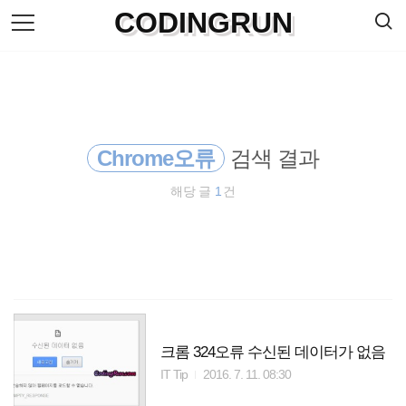
검
CODINGRUN
본
색
문
으
로
바
로
방명록
가
기
Chrome오류
검색 결과
해당 글
1
건
크롬 324오류 수신된 데이터가 없음
IT Tip
2016. 7. 11. 08:30