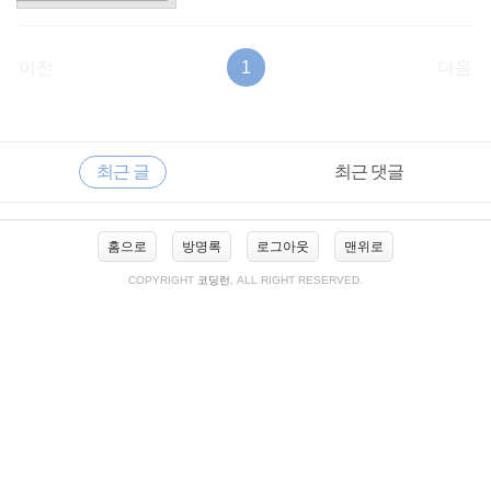
이전
1
다음
RECENTLY
사
최근 글
최근 댓글
이
드
바
최
홈으로
방명록
로그아웃
맨위로
근
글
COPYRIGHT
코딩런
, ALL RIGHT RESERVED.