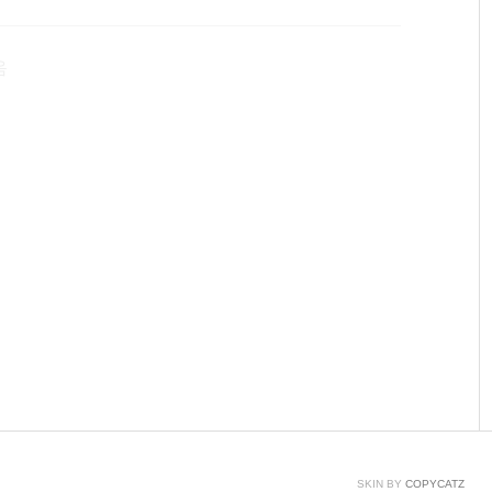
ASRock B150M HYPERASRock B150M Pro4/HTPER 제품
이크 프로세서를 지원하며 M-ATX 규격..
음
SKIN BY
COPYCATZ