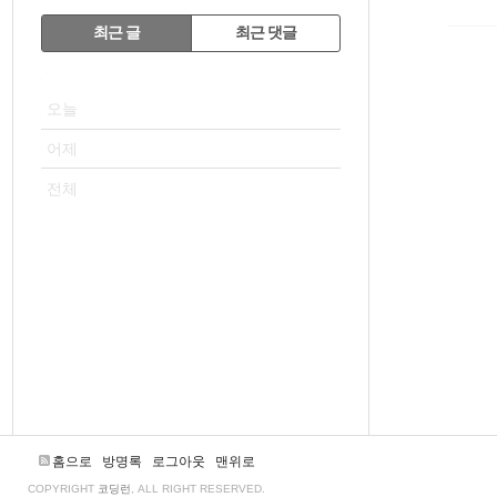
RECENTLY
최근 글
최근 댓글
최
VISITOR
근
오늘
글
어제
전체
홈으로
방명록
로그아웃
맨위로
COPYRIGHT
코딩런
, ALL RIGHT RESERVED.