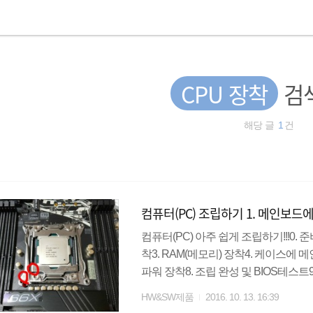
CPU 장착
검
해당 글
1
건
컴퓨터(PC) 조립하기 1. 메인보드에
컴퓨터(PC) 아주 쉽게 조립하기!!!0. 
착3. RAM(메모리) 장착4. 케이스에 메
파워 장착8. 조립 완성 및 BIOS테스
: 사람의 몸으로 따지자면 뇌에 해당하
HW&SW제품
2016. 10. 13. 16:39
드 : 사람의 몸으로 따지자면 몸통에