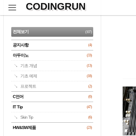
CODINGRUN
본
문
검
으
사
색
로
이
CATEGORY
바
드
로
전체보기
(107)
가
바
기
공지사항
(4)
명록
아두이노
(33)
기초 개념
(13)
기초 예제
(18)
프로젝트
(2)
C언어
(0)
IT Tip
(47)
Skin Tip
(6)
HW&SW제품
(23)