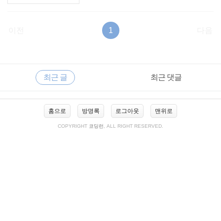
이전
1
다음
RECENTLY
사
최근 글
최근 댓글
이
드
바
최
홈으로
방명록
로그아웃
맨위로
근
글
COPYRIGHT
코딩런
, ALL RIGHT RESERVED.