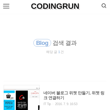
검
CODINGRUN
본
색
문
으
로
바
로
방명록
가
기
Blog
검색 결과
해당 글
1
건
네이버 블로그 위젯 만들기, 위젯 링
크 연결하기
IT Tip
2016. 7. 9. 16:53