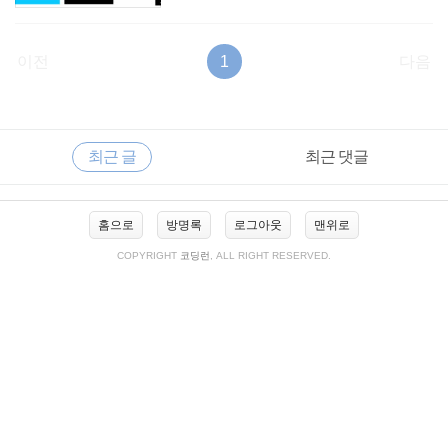
이전
1
다음
RECENTLY
사
최근 글
최근 댓글
이
드
바
최
홈으로
방명록
로그아웃
맨위로
근
글
COPYRIGHT
코딩런
, ALL RIGHT RESERVED.