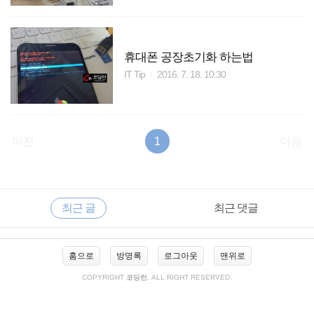
휴대폰 공장초기화 하는법
IT Tip
2016. 7. 18. 10:30
이전
1
다음
RECENTLY
사
최근 글
최근 댓글
이
드
바
최
홈으로
방명록
로그아웃
맨위로
근
글
COPYRIGHT
코딩런
, ALL RIGHT RESERVED.