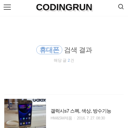
검
CODINGRUN
본
색
문
으
로
바
로
방명록
가
기
휴대폰
검색 결과
해당 글
2
건
갤럭시s7 스펙, 색상, 방수기능
HW&SW제품
2016. 7. 27. 08:30